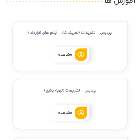
آموزش ها
پردیس - تشریفات (تعریف کالا - آیتم های قرارداد)
مشاهده
پردیس - تشریفات (تهیه پکیج)
مشاهده