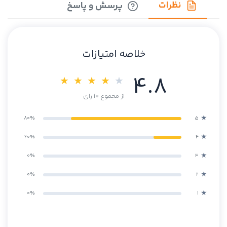
نظرات
پرسش و پاسخ
خلاصه امتیازات
4.8
★ ★ ★ ★
★
از مجموع 10 رای
★
80%
۵
★
20%
۴
★
0%
۳
★
0%
۲
★
0%
۱