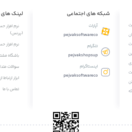
شبکه های اجتماعی
لینک های پ
ت
آپارات
نرم افزار ح
(پرنس)
ان
pejvaksoftwareco
ات
نرم افزار حس
تلگرام
ن
pejvakshopsup
باشگاه مشتر
ی
اینستاگرام
سوالات متدا
ت
pejvaksoftwareco
ابزار ارتباط از
ن
تماس با ما
ه