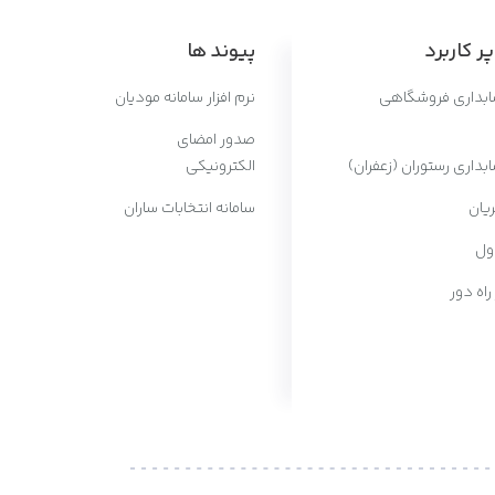
ر کاربرد
پیوند ها
سابداری فروشگاهی
نرم افزار سامانه مودیان
صدور امضای
ابداری رستوران (زعفران)
الکترونیکی
یان
سامانه انتخابات ساران
ول
 راه دور