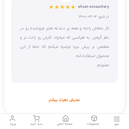
★ ★ ★ ★ ★
ehsan esnaashary
در تاریخ:
1400-03-12
کار باهاش راحته و همه ی دغدغه های فروشنده رو در
نظر گرفتن. به هرکسی که میخواد کارش رو راحت تر و
مطمعن تر پیش ببره توصیه میکنم که حتما از این
محصول استفاده کنه.
ممنونم.
نمایش نظرات بیشتر
مقالات مرتبط
محصولات
صفحه اصلی
سبد خرید
ورود
منو