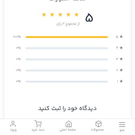
5
★ ★ ★ ★ ★
از مجموع 2 رای
★
100%
۵
★
0%
۴
★
0%
۳
★
0%
۲
★
0%
۱
دیدگاه خود را ثبت کنید
★
★
★
★
★
امتیاز شما:
محصولات
صفحه اصلی
سبد خرید
ورود
منو