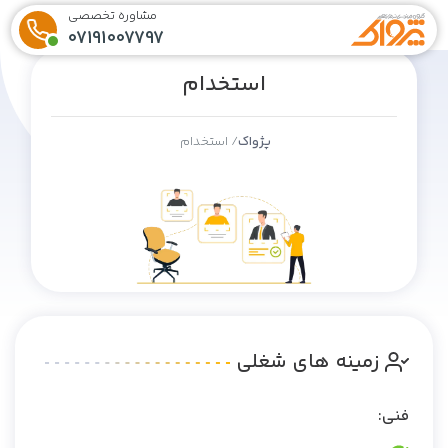
مشاوره تخصصی
07191007797
استخدام
پژواک
استخدام
زمینه های شغلی
فنی: