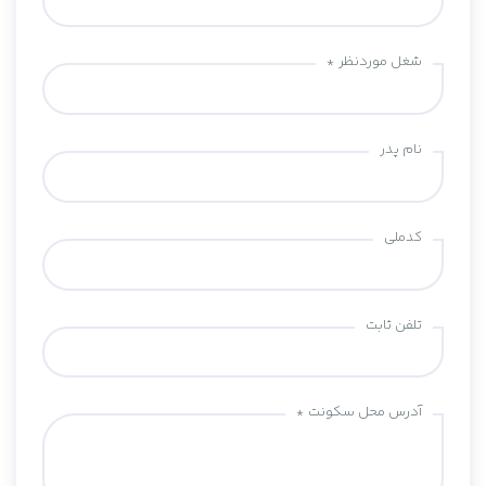
شغل موردنظر *
نام پدر
کدملی
تلفن ثابت
آدرس محل سکونت *