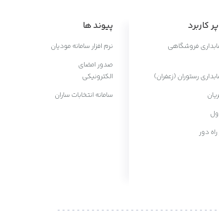
ر کاربرد
پیوند ها
سابداری فروشگاهی
نرم افزار سامانه مودیان
صدور امضای
ابداری رستوران (زعفران)
الکترونیکی
یان
سامانه انتخابات ساران
ول
 راه دور