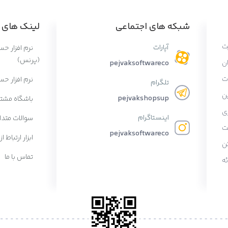
شبکه های اجتماعی
لینک های پ
ت
آپارات
نرم افزار ح
(پرنس)
ان
pejvaksoftwareco
ات
نرم افزار حس
تلگرام
ن
pejvakshopsup
باشگاه مشتر
ی
اینستاگرام
سوالات متدا
ت
pejvaksoftwareco
ابزار ارتباط از
ن
تماس با ما
ه