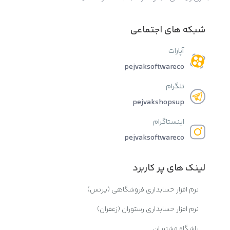
شبکه های اجتماعی
آپارات
pejvaksoftwareco
تلگرام
pejvakshopsup
اینستاگرام
pejvaksoftwareco
لینک های پر کاربرد
نرم افزار حسابداری فروشگاهی (پرنس)
نرم افزار حسابداری رستوران (زعفران)
باشگاه مشتریان