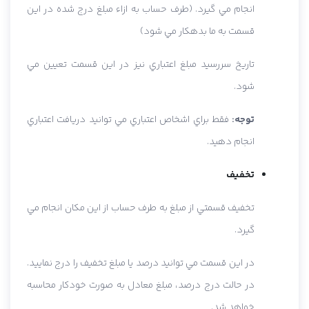
انجام مي گيرد. (طرف حساب به ازاء مبلغ درج شده در اين
قسمت به ما بدهکار مي شود)
تاريخ سررسيد مبلغ اعتباري نيز در اين قسمت تعيين مي
شود.
توجه:
فقط براي اشخاص اعتباري مي توانيد دريافت اعتباري
انجام دهيد.
تخفيف
تخفيف قسمتي از مبلغ به طرف حساب از اين مکان انجام مي
گيرد.
در اين قسمت مي توانيد درصد يا مبلغ تخفيف را درج نماييد.
در حالت درج درصد، مبلغ معادل به صورت خودکار محاسبه
خواهد شد.