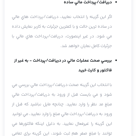
دريافت/پرداخت مالي ساده
اگر اين گزينه را انتخاب نماييد، دريافت/پرداخت هاي مالي
در ساده ترين حالت و با کمترين جزئيات به کاربر نمايش داده
مي شود. در غير اينصورت، دريافت/پرداخت هاي مالي با
جزئيات کامل نمايان خواهد شد.
بررسي صحت عمليات مالي در دريافت/پرداخت - به غير از
فاکتور و کارت خريد
با انتخاب اين گزينه صحت دريافت/پرداخت مالي بررسي مي
شود و مي بايست قبل از ورود به دريافت/پرداخت مالي
مبلغ مد نظر را وارد نماييد. چنانچه مايل نباشيد که قبل از
ورود به دريافت/پرداخت مالي مبلغ را وارد نماييد، مي توانيد
اين گزينه را غيرفعال نماييد. به دليل اينکه فاکتورها مي
توانند با مبلغ صفر هم ثبت شوند، اين گزينه براي تمامي