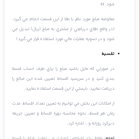
شود. »»
معاوضه مبلغ مورد نظر با طلا از اين قسمت انجام مي گيرد.
(در واقع طلاي دريافتي از مشتري به مبلغ (ريال) تبديل مي
شود و در تسويه عمليات مالي مورد استفاده قرار مي گيرد)
تقسيط
در صورتي که مايل باشيد مبلغ را براي طرف حساب قسط
بندي کنيد و در سررسيد اقساط تعيين شده اين مبالغ را
دريافت نماييد، بايستي از اين قسمت استفاده نماييد.
از امکانات اين بخش مي توانيم به تعيين تعداد اقساط، مدت
زمان هر قسط، نحوه محاسبه بهره اقساط و تعيين جريمه
ديرکرد روزانه و ... اشاره کرد.
توجه:
فقط براي اشخاص اعتباري مي توانيد مبلغ را قسط