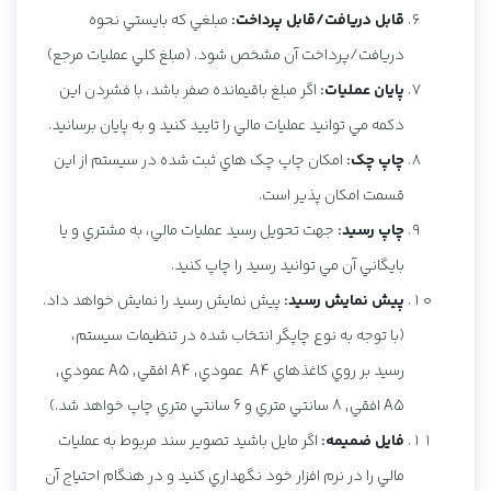
قابل دريافت/قابل پرداخت:
مبلغي که بايستي نحوه
دريافت/پرداخت آن مشخص شود. (مبلغ کلي عمليات مرجع)
پايان عمليات:
اگر مبلغ باقيمانده صفر باشد، با فشردن اين
دکمه مي توانيد عمليات مالي را تاييد کنيد و به پايان برسانيد.
چاپ چک:
امکان چاپ چک هاي ثبت شده در سيستم از اين
قسمت امکان پذير است.
چاپ رسيد:
جهت تحويل رسيد عمليات مالي، به مشتري و يا
بايگاني آن مي توانيد رسيد را چاپ کنيد.
پيش نمايش رسيد:
پيش نمايش رسيد را نمايش خواهد داد.
(با توجه به نوع چاپگر انتخاب شده در تنظيمات سيستم،
رسيد بر روي کاغذهاي A4 عمودي, A4 افقي, A5 عمودي,
A5 افقي, 8 سانتي متري و 6 سانتي متري چاپ خواهد شد.)
فايل ضميمه:
اگر مايل باشيد تصوير سند مربوط به عمليات
مالي را در نرم افزار خود نگهداري کنيد و در هنگام احتياج آن