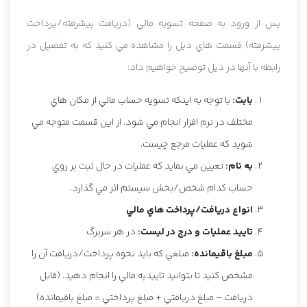
پس از ورود به صفحه تسويه مالي (دريافت پيشرفته/پرداخت
پيشرفته) قسمت هاي ذيل را مشاهده مي کنيد که به تفصيل در
رابطه با آنها در ذيل توضيح خواهيم داد:
بابت:
با توجه به اينکه تسويه حساب مالي از مکان هاي
مختلف در نرم افزار انجام مي شود. از اين قسمت متوجه مي
شويد که عمليات مرجع چيست.
به نام:
تعيين مي نمايد که عمليات در حال ثبت بر روي
حساب کدام شخص/بخش سيستم اثر مي گذارد.
انواع دريافت/پرداخت هاي مالي
تاييد عمليات و درج در ليست:
در هر سربرگ
مبلغ باقيمانده:
مبلغي که بايد نحوه پرداخت/دريافت آن را
مشخص کنيد تا بتوانيد تاييديه مالي را انجام دهيد. (قابل
دريافت – مبلغ دريافتي + مبلغ پرداختي = مبلغ باقيمانده)