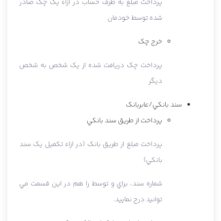
پرداخت مبلغ به طرف حساب در ازاء يک چک صادر
شده توسط خودمان
خرج چک
پرداخت چک دريافت شده از يک شخص به شخص
ديگر
سند بانکي/عابربانک
پرداخت از طريق سند بانکي
پرداخت مبلغ از طريق بانک (در ازاء تکميل يک سند
بانکي)
شماره سند، براي و توسط را هم در اين قسمت مي
توانيد درج نماييد.