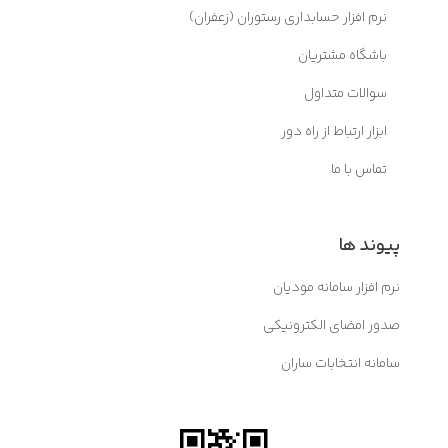
نرم افزار حسابداری رستوران (زعفران)
باشگاه مشتریان
سوالات متداول
ابزار ارتباط از راه دور
تماس با ما
پیوند ها
نرم افزار سامانه مودیان
صدور امضای الکترونیکی
سامانه انتخابات ساران