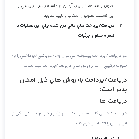
تصوير را مشاهده و يا به آن ارجاع داشته باشيد، بايستي از
اين قسمت تصوير را انتخاب و تاييد نماييد.
دريافت/پرداخت هاي مالي درج شده براي اين عمليات به
همراه مبلغ و جزئيات
در دريافت/پرداخت پيشرفته مي توان وجه دريافتي/پرداختي را به
صورت ترکيبي از انواع روش هاي دريافت/پرداخت ثبت نمود.
دريافت/پرداخت به روش هاي ذيل امکان
پذير است:
دريافت ها
در عمليات هايي که قصد دريافت مبلغ از کاربر داريم، بايستي يکي از
انواع ذيل را انتخاب و درج کنيم.
دريافت نقدي