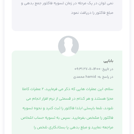
نمی توان در یک مرحله در زمان تسویه فاکتور جمع بدهی و
مبلغ فاکتور را دریافت نمود
بابایی
در تاریخ:
1400-11-27 09:31
در پاسخ به:
hamid محمدی
سلام، این عملیات هایی که ذکر می فرمایید، 2 عملیات کاملا
مجزا هستند و هر کدام در قسمتی از نرم افزار انجام می
شوند، شما بایستی ابتدا فاکتور را ثبت کنید و نحوه تسویه
فاکتور را مشخص بفرمایید. سپس به تسویه حساب اشخاص
مراجعه نمایید و مبلغ بدهی یا بستانکاری شخص را