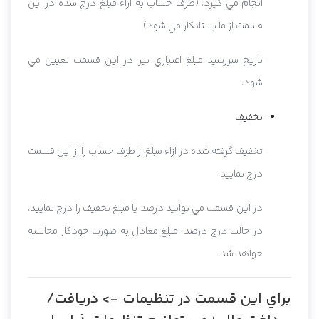
انجام مي گيرد. (طرف حساب به ازاء مبلغ درج شده در اين
قسمت از ما بستانکار مي شود)
تاريخ سررسيد مبلغ اعتباري نيز در اين قسمت تعيين مي
شود.
تخفيف
تخفيف گرفته شده در ازاء مبلغ از طرف حساب را از اين قسمت
درج نماييد.
در اين قسمت مي توانيد درصد يا مبلغ تخفيف را درج نماييد.
در حالت درج درصد، مبلغ معادل به صورت خودکار محاسبه
خواهد شد.
براي اين قسمت در تنظيمات -> دريافت/