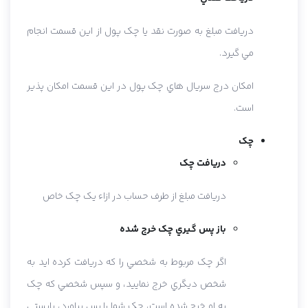
دريافت مبلغ به صورت نقد يا چک پول از اين قسمت انجام
مي گيرد.
امکان درج سريال هاي چک پول در اين قسمت امکان پذير
است.
چک
دريافت چک
دريافت مبلغ از طرف حساب در ازاء يک چک خاص
باز پس گيري چک خرج شده
اگر چک مربوط به شخصي را که دريافت کرده ايد به
شخص ديگري خرج نماييد، و سپس شخصي که چک
به او خرج شده است، چک شما را پس بياورد، بايستي