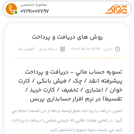
مشاوره تخصصی
07191007797
روش های دریافت و پرداخت
تاریخ :
1399-10-15 09:08
دسته بندی :
آموزش ها
تسويه حساب مالي - دریافت و پرداخت
پیشرفته (نقد / چک / فیش بانکی / کارت
خوان / اعتباری / تخفیف / کارت خرید /
تقسیط) در نرم افزار حسابداری پرنس
تعيين دريافت يا پرداخت مبلغ توسط برنامه از اين قسمت انجام مي
گيرد. در تمامي عمليات هايي که بايستي مبلغي را دريافت يا پرداخت
کنيد مي بايست نحوه تسويه را مشخص کنيد.