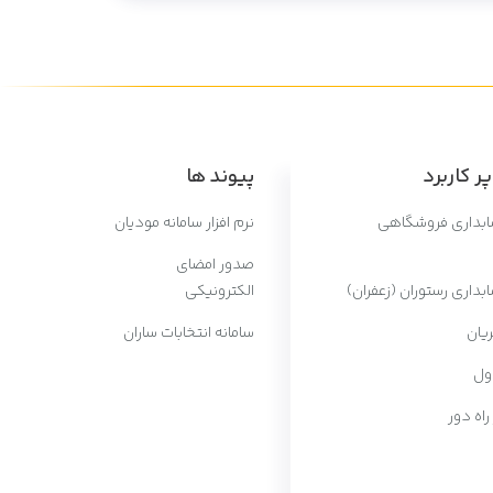
ر کاربرد
پیوند ها
سابداری فروشگاهی
نرم افزار سامانه مودیان
صدور امضای
ابداری رستوران (زعفران)
الکترونیکی
یان
سامانه انتخابات ساران
ول
 راه دور