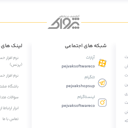
شبکه های اجتماعی
لینک های پ
ت
آپارات
نرم افزار ح
(پرنس)
ان
pejvaksoftwareco
ات
نرم افزار حس
تلگرام
ن
pejvakshopsup
باشگاه مشتر
ی
اینستاگرام
سوالات متدا
ت
pejvaksoftwareco
ابزار ارتباط از
ن
تماس با ما
ه