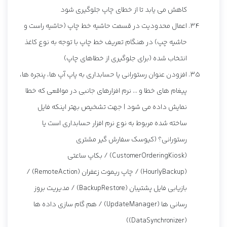
کاهش می یابد تا از خطای چاپ جلوگیری شود
اعمال محدودیت در قسمت حاشیه خط چاپ (حاشیه راست و
حاشیه چپ) در هنگام تعریف خط چاپ با توجه به نوع کاغذ
انتخاب شده (برای جلوگیری از خطاهای چاپ)
افزودن عنوان رستورانی یا حسابداری به پاپ آپ ها، پنجره ها،
پیغام های خطا و ... نرم افزارهای جانبی در مواقعی که خطا
نمایش داده می شود | جهت تشخیص بهتر اینکه فایل
ساخته شده مربوط به نوع نرم افزار حسابداری است یا
رستورانی؟ (کیوسک سفارش گیر مشتری
(CustomerOrderingKiosk) / بکاپ ساعتی
(HourlyBackup) / چاپ ریموت زعفران (RemoteAction) /
بازیابی فایل پشتیبان (BackupRestore) / مدیریت بروز
رسانی ها (UpdateManager) / هم گام سازی داده ها
(DataSynchronizer))