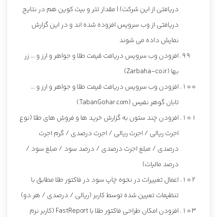
دریافتی از این شرکت) | مقدار تتر و بیت کوین هم در نتایج
دریافتی از وب سرویس افزوده شده اند و در این گزارش
نمایش داده می شوند
افزودن وب سرویس دریافت قیمت طلا و جواهر و ارز و ... زر
بها (Zarbaha-co.ir)
افزودن وب سرویس دریافت قیمت طلا و جواهر و ارز و ...
تابان گوهر نفیس (TabanGohar.com)
افزودن چند ستون به گزارش خرید ها و فروش های طلا (نوع
اجرت ریالی / اجرت ریالی / اجرت درصدی / گرم اجرت
درصدی / مبلغ اجرت درصدی / درصد سود / مبلغ سود /
درصد مالیات)
اعمال تغییرات در نحوه چاپ سود در فاکتور طلا مطابق با
تنظیمات تعیین شده توسط کاربر (ریالی / درصدی / هر دو)
افزودن امکان طراحی فاکتور طلا با FastReport (کاربر نرم