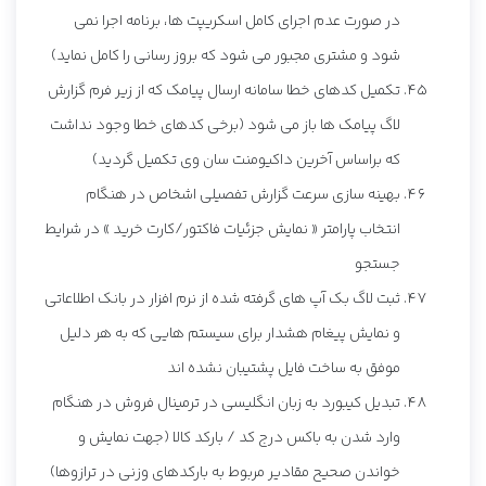
در صورت عدم اجرای کامل اسکریپت ها، برنامه اجرا نمی
شود و مشتری مجبور می شود که بروز رسانی را کامل نماید)
تکمیل کدهای خطا سامانه ارسال پیامک که از زیر فرم گزارش
لاگ پیامک ها باز می شود (برخی کدهای خطا وجود نداشت
که براساس آخرین داکیومنت سان وی تکمیل گردید)
بهینه سازی سرعت گزارش تفصیلی اشخاص در هنگام
انتخاب پارامتر « نمایش جزئیات فاکتور/کارت خرید » در شرایط
جستجو
ثبت لاگ بک آپ های گرفته شده از نرم افزار در بانک اطلاعاتی
و نمایش پیغام هشدار برای سیستم هایی که به هر دلیل
موفق به ساخت فایل پشتیبان نشده اند
تبدیل کیبورد به زبان انگلیسی در ترمینال فروش در هنگام
وارد شدن به باکس درج کد / بارکد کالا (جهت نمایش و
خواندن صحیح مقادیر مربوط به بارکدهای وزنی در ترازوها)