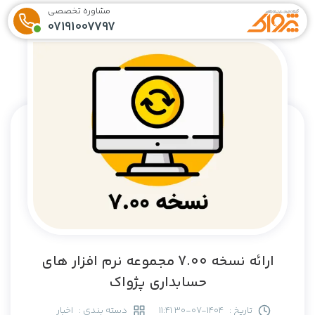
مشاوره تخصصی
07191007797
ارائه نسخه 7.00 مجموعه نرم افزار های
حسابداری پژواک
تاریخ :
1404-07-30 11:41
دسته بندی :
اخبار