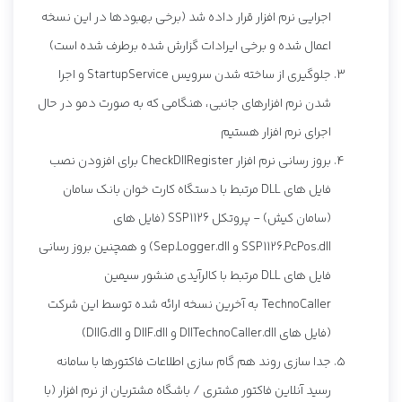
اجرایی نرم افزار قرار داده شد (برخی بهبودها در این نسخه
اعمال شده و برخی ایرادات گزارش شده برطرف شده است)
جلوگیری از ساخته شدن سرویس StartupService و اجرا
شدن نرم افزارهای جانبی، هنگامی که به صورت دمو در حال
اجرای نرم افزار هستیم
بروز رسانی نرم افزار CheckDllRegister برای افزودن نصب
فایل های DLL مرتبط با دستگاه کارت خوان بانک سامان
(سامان کیش) - پروتکل SSP1126 (فایل های
SSP1126.PcPos.dll و Sep.Logger.dll) و همچنین بروز رسانی
فایل های DLL مرتبط با کالرآیدی منشور سیمین
TechnoCaller به آخرین نسخه ارائه شده توسط این شرکت
(فایل های DllTechnoCaller.dll و DllF.dll و DllG.dll)
جدا سازی روند هم گام سازی اطلاعات فاکتورها با سامانه
رسید آنلاین فاکتور مشتری / باشگاه مشتریان از نرم افزار (با