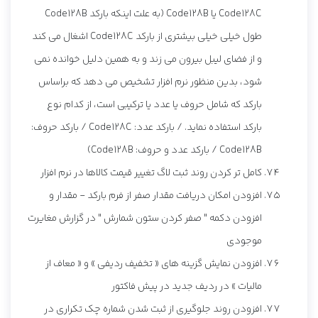
Code128C یا Code128B (به علت اینکه بارکد Code128B
طول خیلی خیلی بیشتری از بارکد Code128C اشغال می کند
و از فضای لیبل بیرون می زند و به همین دلیل خوانده نمی
شود، بدین منظور نرم افزار تشخیص می دهد که براساس
بارکد که شامل حروف یا عدد یا ترکیبی است، از کدام نوع
بارکد استفاده نماید. / بارکد عدد: Code128C / بارکد حروف:
Code128B / بارکد عدد و حروف: Code128B)
کامل تر کردن روند ثبت لاگ تغییر قیمت کالاها در نرم افزار
افزودن امکان دریافت مقدار صفر از فرم بارکد - مقدار و
افزودن دکمه " صفر کردن ستون شمارش " در گزارش مغایرت
موجودی
افزودن نمایش گزینه های « تخفیف ردیفی » و « معاف از
مالیات » در ردیف جدید در پیش فاکتور
افزودن روند جلوگیری از ثبت شدن شماره چک تکراری در