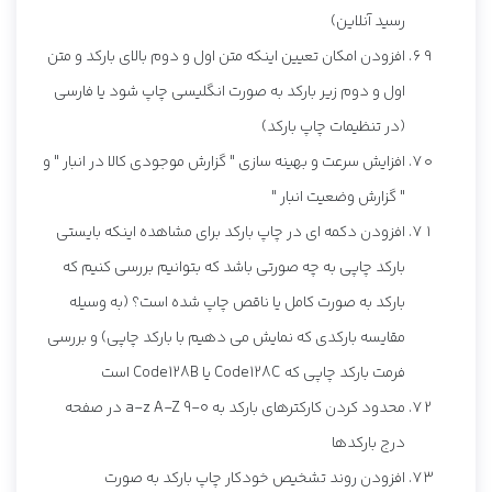
رسید آنلاین)
افزودن امکان تعیین اینکه متن اول و دوم بالای بارکد و متن
اول و دوم زیر بارکد به صورت انگلیسی چاپ شود یا فارسی
(در تنظیمات چاپ بارکد)
افزایش سرعت و بهینه سازی " گزارش موجودی کالا در انبار " و
" گزارش وضعیت انبار "
افزودن دکمه ای در چاپ بارکد برای مشاهده اینکه بایستی
بارکد چاپی به چه صورتی باشد که بتوانیم بررسی کنیم که
بارکد به صورت کامل یا ناقص چاپ شده است؟ (به وسیله
مقایسه بارکدی که نمایش می دهیم با بارکد چاپی) و بررسی
فرمت بارکد چاپی که Code128C یا Code128B است
محدود کردن کارکترهای بارکد به 0-9 a-z A-Z در صفحه
درج بارکدها
افزودن روند تشخیص خودکار چاپ بارکد به صورت