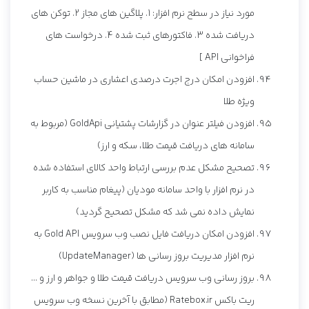
مورد نیاز در سطح نرم افزار: 1. پلاگین های مجاز 2. توکن های
دریافت شده 3. فاکتورهای ثبت شده 4. درخواست های
فراخوانی API ]
افزودن امکان درج اجرت درصدی اعشاری در ماشین حساب
ویژه طلا
افزودن فیلتر عنوان در گزارشات پشتیانی GoldApi (مربوط به
سامانه های دریافت قیمت طلا، سکه و ارز)
تصحیح مشکل عدم بررسی ارتباط واحد کالای استفاده شده
در نرم افزار با واحد سامانه مودیان (پیغام مناسب به کاربر
نمایش داده نمی شد که مشکل تصحیح گردید)
افزودن امکان دریافت فایل نصب وب سرویس Gold API به
نرم افزار مدیریت بروز رسانی ها (UpdateManager)
بروز رسانی وب سرویس دریافت قیمت طلا و جواهر و ارز و ...
ریت باکس Ratebox.ir (مطابق با آخرین نسخه وب سرویس