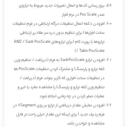
بروز رسانی کدها و اعمال تغییرات جدید مربوط به ترازوی
صدر Pos Scale در نرم افزار
افزودن دکمه اعمال تنظیمات درگاه ارتباطی در فرم تنظیمات
سخت افزارها | برای تنظیم بدون دردسر مقادیر ارتباطی
ترازوها با پورت کام (برای ترازوهای AND / Sadr PosScale
/ Takin PosScale)
افزودن ترازو SadrPosScale به فرم (دریافت / تنظیم وزن
کفه ترازو و پارسنگ) و مشترک کردن تنظیمات PosScale ها
در تنظیمات سخت افزاری که کاربر بتواند فرم (دریافت /
تنظیم وزن کفه ترازو و پارسنگ) را مشاهده نماید یا خیر و
عملیات صفر کردن در چه زمانی انجام شود
افزودن نمایش مقدار دریافتی از ترازو بر روی 7Segment در
فرم ردیف جدید | برای اینکه این مقدار خیلی راحت تر قابل
مشاهده و خواندن باشد