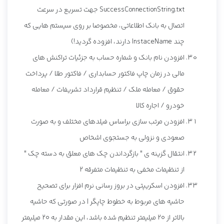
SuccessConnectionString.txt جهت تسریع در سرعت
اتصال به بانک اطلاعاتی، مخصوصا بر روی سیستم هایی که
چند InstaceName دارند، افزوده گردید!)
افزودن نام بانک و شماره حساب به جزئیات تراکنش های
مالی در زمان چاپ فاکتور حسابداری / فاکتور طلا / پرداخت
حقوق / معامله ملک / تنظیم قرارداد تشریفات / معامله
خودرو / اجاره کالا
افزودن مرتب سازی براساس فیلدهای مختلف و به صورت
صعودی و نزولی به جستجوی اشخاص
انتقال گزینه ی " بازگرداندن چک های معلق به دسته چک "
از تنظیمات مخفی به تنظیمات متفرقه 2
افزودن اسکریپتی در بروز رسانی نرم افزار برای تصحیح
حاشیه های مربوط به خطوط چاپگر | در صورتی که حاشیه
بالاتر از 20 میلیمتر تنظیم شده باشد، این مقدار به 20 میلیمتر