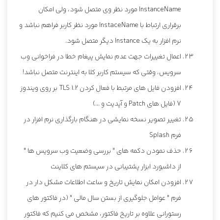
InstanceName مورد نظر وی متصل شود، ولی امکان
برقراری ارتباط با InstaceName مورد نظر کاربر فراهم نباشد و
نرم افزار به یک Instance دیگر متصل شود.
اعمال تغییرات جهت عدم نمایش پیغام خطا در فراخوانی وب
سرویس، وقتی که سیستم کاربر کلا به اینترنت متصل نباشد!
افزودن فایل های مرتبط با فعال کردن TLS 1.2 بر روی ویندوز
7 (فایل های Patch و آپدیت و ...)
تغییر تصویر نسخه نمایشی در هنگام بارگذاری نرم افزار در
فرم Splash
حذف نمودن دکمه های " بررسی وضعیت وب سرویس ها "
از داشبورد ابزار پشتیبانی در سیستم های کلاینت
افزودن امکان نمایش تاریخ و ساعت اطلاعات مشکل دار در
فرم " عوامل جلوگیری از بستن سال مالی " (در فاکتور های
رستورانی علاوه بر تاریخ فاکتور، مشخص می کنیم که فاکتور