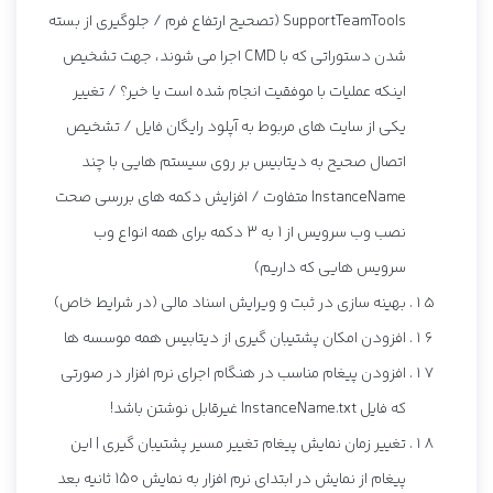
SupportTeamTools (تصحیح ارتفاع فرم / جلوگیری از بسته
شدن دستوراتی که با CMD اجرا می شوند، جهت تشخیص
اینکه عملیات با موفقیت انجام شده است یا خیر؟ / تغییر
یکی از سایت های مربوط به آپلود رایگان فایل / تشخیص
اتصال صحیح به دیتابیس بر روی سیستم هایی با چند
InstanceName متفاوت / افزایش دکمه های بررسی صحت
نصب وب سرویس از 1 به 3 دکمه برای همه انواع وب
سرویس هایی که داریم)
بهینه سازی در ثبت و ویرایش اسناد مالی (در شرایط خاص)
افزودن امکان پشتیبان گیری از دیتابیس همه موسسه ها
افزودن پیغام مناسب در هنگام اجرای نرم افزار در صورتی
که فایل InstanceName.txt غیرقابل نوشتن باشد!
تغییر زمان نمایش پیغام تغییر مسیر پشتیبان گیری | این
پیغام از نمایش در ابتدای نرم افزار به نمایش 150 ثانیه بعد