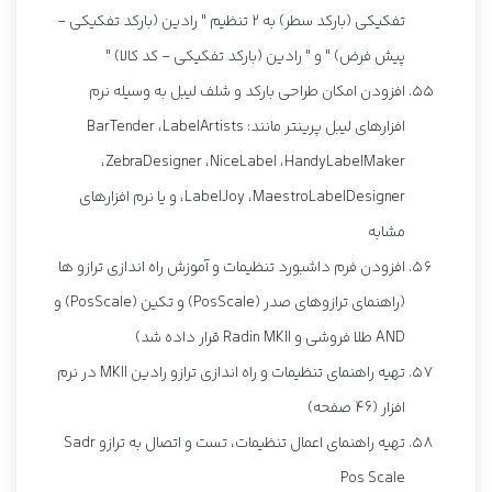
تفکیکی (بارکد سطر) به 2 تنظیم " رادین (بارکد تفکیکی -
پیش فرض) " و " رادین (بارکد تفکیکی - کد کالا) "
افزودن امکان طراحی بارکد و شلف لیبل به وسیله نرم
افزارهای لیبل پرینتر مانند: BarTender ،LabelArtists
،ZebraDesigner ،NiceLabel ،HandyLabelMaker
،LabelJoy ،MaestroLabelDesigner و یا نرم افزارهای
مشابه
افزودن فرم داشبورد تنظیمات و آموزش راه اندازی ترازو ها
(راهنمای ترازوهای صدر (PosScale) و تکین (PosScale) و
AND طلا فروشی و Radin MKII قرار داده شد)
تهیه راهنمای تنظیمات و راه اندازی ترازو رادین MKII در نرم
افزار (46 صفحه)
تهیه راهنمای اعمال تنظیمات، تست و اتصال به ترازو Sadr
Pos Scale