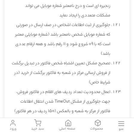
زنجیره ای است و درج نامعتبر شماره موبایل می تواند
مشکلات متعددی را ایجاد نماید
جلوگیری از ثبت اطلاعات اشخاص در صف ارسال در صورتی
که شماره موبایل شخص نامعتبر باشد (شماره موبایلی معتبر
است که با 09 شروع شود و 11 رقم باشد و همه ارقام عددی
باشد)
تصحیح مشکل تعیین اشتباه شخص فاکتور در تبدیل برگشت
از فروش ارسالی مرکز در شعبه به فاکتور برگشت از خرید (در
شرایط خاص)
اعمال محدودیت تعداد ردیف های اقلام در فاکتور فروش،
جهت جلوگیری از مشکل TimeOut شدن انتقال اطلاعات
فاکتور از مرکز به شعبه و بالعکس (150 ردیف در هر فاکتور)
بستن و باز کردن مجدد نرم افزار VipThreads وقتی که ارتباط
محصولات
صفحه اصلی
سبد خرید
ورود
منو
نرم افزار با دیتابیس گم می شود و تلاش برای برقراری ارتباط