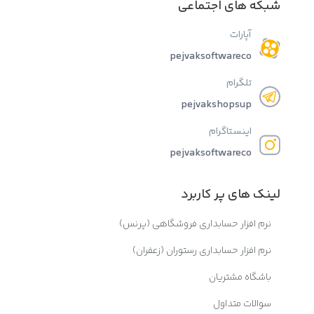
شبکه های اجتماعی
آپارات
pejvaksoftwareco
تلگرام
pejvakshopsup
اینستاگرام
pejvaksoftwareco
لینک های پر کاربرد
نرم افزار حسابداری فروشگاهی (پرنس)
نرم افزار حسابداری رستوران (زعفران)
باشگاه مشتریان
سوالات متداول