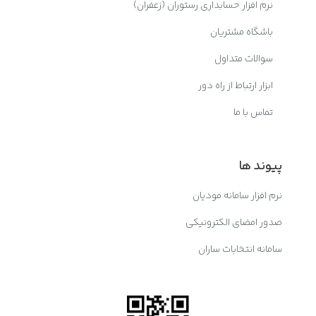
نرم افزار حسابداری رستوران (زعفران)
باشگاه مشتریان
سوالات متداول
ابزار ارتباط از راه دور
تماس با ما
پیوند ها
نرم افزار سامانه مودیان
صدور امضای الکترونیکی
سامانه انتخابات ساران