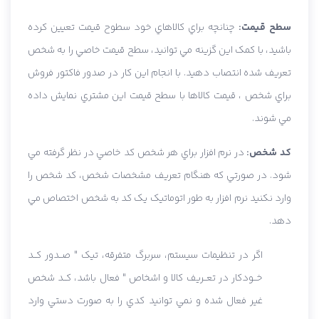
سطح قيمت:
چنانچه براي کالاهاي خود سطوح قيمت تعيين کرده
باشيد، با کمک اين گزينه مي توانيد، سطح قيمت خاصي را به شخص
تعريف شده انتصاب دهيد. با انجام اين کار در صدور فاکتور فروش
براي شخص ، قيمت کالاها با سطح قيمت اين مشتري نمايش داده
مي شوند.
کد شخص:
در نرم افزار براي هر شخص کد خاصي در نظر گرفته مي
شود. در صورتي که هنگام تعريف مشخصات شخص، کد شخص را
وارد نکنيد نرم افزار به طور اتوماتيک يک کد به شخص اختصاص مي
دهد.
اگر در تنظيمات سيستم، سربرگ متفرقه، تيک " صــدور کــد
خــودکار در تعــريف کالا و اشخاص " فعال باشد، کــد شخص
غير فعال شده و نمي توانيد کدي را به صورت دستي وارد