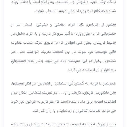
بانک، چک، خريد و فروش و ... هستند. پس لازم است با دقت ايجاد
شده و هنگام درج رويداد مالي درست انتخاب شوند.
منظور از اشخاص، کليه افراد حقيقي و حقوقي است، اعم از
مشترياني که به طور روزانه با آنها سرو کار داريم و يا افراد شاغل در
محيط کاريمان. بطور کلي افرادي که به نحوي طرف حساب عمليات
مالي موسسه مي شوند در اين قسمت تعريف خواهند شد . هر
شخص ، يکبار در اين سيستم وارد مي شود و در تمام قسمتهاي
نرم افزار از آن استفاده مي گردد .
همچنين با توجه به گستردگي استفاده از اشخاص در اکثر قسمتها،
مثل فاکتورها، کاربران، کارمندان و . . . در تعريف اشخاص امکان درج
اطلاعات اضافه تري داده شده است که هر کاربر به فراخور نياز خود
مي تواند اطلاعات اضافي را وارد نمايد و يا از آن گذر کند.
پس از ورود به صفحه تعريف اشخاص قسمت هاي ذيل را مشاهده