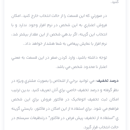
كنيد.
در صورتي که اين قسمت را از حالت انتخاب خارج کنيد، امکان
فروش اعتباري به اين شخص در نرم افزار وجود ندارد و با
انتخاب اين گزينه، اگر بدهي شخص از اين مقدار بيشتر شد،
نرم افزار با نمايش پيغامی به شما هشدار خواهد داد..
توجه داشته باشيد، وارد کردن صفر در اين قسمت به معني
اعتبار نا محدود شخص مي باشد.
درصد تخفيف:
مي توانيد برخي از اشخاص را بصورت مشتري ويژه در
نظر گرفته و درصد تخفيف خاصي براي آنان تعريف کنيد. بدين ترتيب
امکان ثبت تخفيف اتوماتيک در فاکتور فروش براي اين شخص
فراهم مي شود. براي استفاده از اين امکان در فاکتور، بايستي گزينه
ي "استفاده از تخفيف پيش فرض در فاکتور" درتنظيمات سيستم در
حالت انتخاب قرار گيرد.