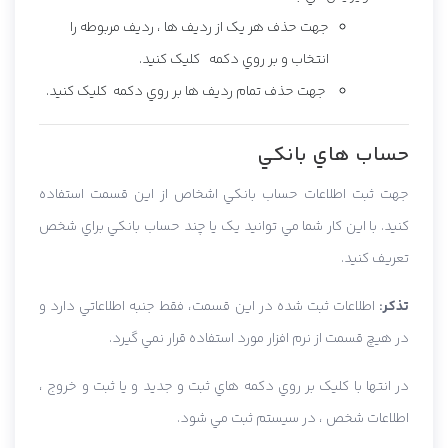
جهت حذف هر يک از رديف ها ، رديف مربوطه را
انتخاب و بر روي دکمه کليک کنيد.
جهت حذف تمام رديف ها بر روي دکمه کليک کنيد.
حساب هاي بانکي
جهت ثبت اطلاعات حساب بانکي اشخاص از اين قسمت استفاده
کنيد. با اين کار شما مي توانيد يک يا چند حساب بانکي براي شخص
تعريف کنيد.
تذکر:
اطلاعات ثبت شده در اين قسمت، فقط جنبه اطلاعاتي دارد و
در هيچ قسمت از نرم افزار مورد استفاده قرار نمي گيرد.
در انتها با کليک بر روي دکمه هاي ثبت و جديد و يا ثبت و خروج ،
اطلاعات شخص ، در سيستم ثبت مي شود.