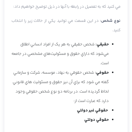
مي کنيد که به تفصيل در رابطه با آنها در ذيل توضيح خواهيم داد:
نوع شخص:
در اين قسمت مي توانيد يکي از حالات زير را انتخاب
کنيد.
حقيقي:
شخص حقيقي به هر يک از افراد انساني اطلاق
مي‌شود که داراي حقوق و مسئوليت‌هاي مشخصي در جامعه
است.
حقوفي:
شخص حقوقي به نهاد، موسسه، شرکت و سازماني
گفته مي شود که براي آن نيز حقوق و مسئوليت هاي قانوني
لحاظ گرديده است. در برنامه دو نوع شخص حقوقي وجود
دارد که عبارت است از:
حقوقي غير دولتي
حقوقي دولتي