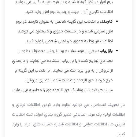
نرم افزار در نظر گرفته شده و در فرم تعريف کاربر مي توانيد
اطلاعات کاربري آن را جهت ورود به نرم افزار وارد کنيد.
کارمند:
با انتخاب اين گزينه شخص به عنوان کارمند در نرم
افزار معرفي شده و در قسمت حقوق و دستمزد مي توانيد
اطلاعات مربوط به حقوق دريافتي شخص را وارد کنيد.
بازارياب:
برخي از موسسات جهت فروش محصولات خود از
تعدادي توزيع کننده يا بازارياب استفاده مي نمايند و درصدي
از فروش را به وي پرداخت مي نمايند . با انتخاب اين گزينه و
درج درصد حق الزحمه و تنظيم سقف اعتباري فروش،
سيستم بصورت اتوماتيک حق الزحمه وي را محاسبه مي نمايد.
در تعريف اشخاص، مي توانيد علاوه وارد کردن اطلاعات فردي و
اطلاعات اوليه يک فرد، اطلاعاتي نظير گروه بندي افراد، ثبت اطلاعات
آدرس ها، اطلاعات تمامي و اطلاعات شماره حساب هاي افراد را وارد
کنيد.