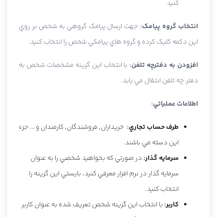
کنيد
انتخاب گروه پيامک:
جهت ارسال پيامک گروهي به شخص بر روي
اين دکمه کليک کرده و گروه هاي پيامکي شخص را انتخاب کنيد.
افزودن به دفترچه تلفن:
با انتخاب اين گزينه مشخصات شخص به
دفتر چه تلفن انتقال مي يابد.
اطلاعات عملياتي:
طرف حساب تجاري:
خريداران, فروشندگان, کارمندان و ... جزء
اين دسته مي باشند.
سرمايه گذار:
در صورتي که بخواهيد شخصي را به عنوان
سرمايه گذار در نرم افزار معرفي کنيد، بايستي اين گزينه را
انتخاب کنيد.
کاربر:
با انتخاب اين گزينه شخص تعريف شده به عنوان کاربر