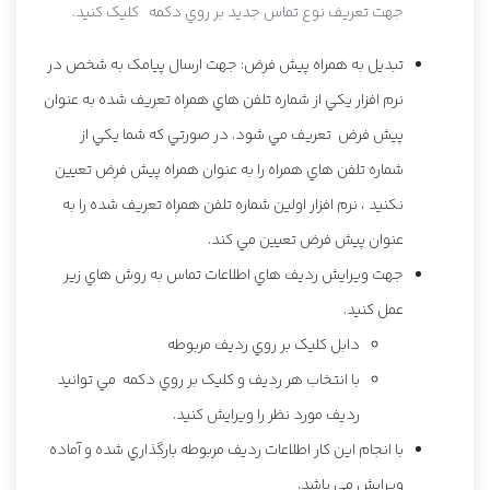
جهت تعريف نوع تماس جديد بر روي دکمه کليک کنيد.
تبديل به همراه پيش فرض: جهت ارسال پيامک به شخص در
نرم افزار يکي از شماره تلفن هاي همراه تعريف شده به عنوان
پيش فرض تعريف مي شود. در صورتي که شما يکي از
شماره تلفن هاي همراه را به عنوان همراه پيش فرض تعيين
نکنيد ، نرم افزار اولين شماره تلفن همراه تعريف شده را به
عنوان پيش فرض تعيين مي کند.
جهت ويرايش رديف هاي اطلاعات تماس به روش هاي زير
عمل کنيد.
دابل کليک بر روي رديف مربوطه
با انتخاب هر رديف و کليک بر روي دکمه مي توانيد
رديف مورد نظر را ويرايش کنيد.
با انجام اين کار اطلاعات رديف مربوطه بارگذاري شده و آماده
ويرايش مي باشد.