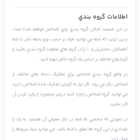
اطلاعات گروه بندي
در اين قسمت امكان گروه بندي براي اشخاص فراهم شده است.
بدين ترتيب كه شما مي توانيد افراد بر حسب نوع رابطه شان با شما
(همكاران، مشتريان و ...) را در گروه هاي متفاوت گروه بندي نماييد و
گزارشهاي مختلف بر اساس يك گروه خاص تهيه كنيد.
در واقع گروه بندي اشخاص براي تفکيک دسته هاي مختلف از
اشخاص بکار مي رود. اگر نياز به گزارش تفکيک شده اشخاص داريد
مي توانيد گروه اشخاص را وارد کنيد درغير اينصورت از وارد کردن آن
گذر نماييد.
در صورتي که شخصي كه شما در حال معرفي آن هستيد به يك يا
تعدادي از اين گروه ها تعلق داشته باشد، مي توانيد تيک مربوطه را
فعال کنيد.