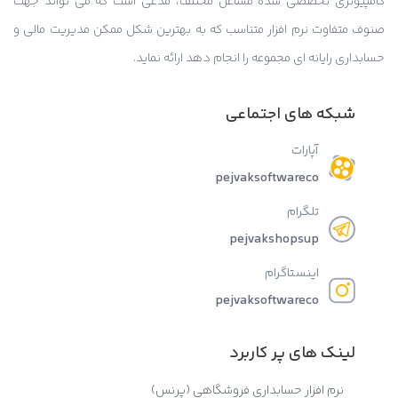
کامپیوتری تخصصی شده مشاغل مختلف، مدعی است که می تواند جهت
صنوف متفاوت نرم افزار متناسب که به بهترین شکل ممکن مدیریت مالی و
حسابداری رایانه ای مجموعه را انجام دهد ارائه نماید.
شبکه های اجتماعی
آپارات
pejvaksoftwareco
تلگرام
pejvakshopsup
اینستاگرام
pejvaksoftwareco
لینک های پر کاربرد
نرم افزار حسابداری فروشگاهی (پرنس)