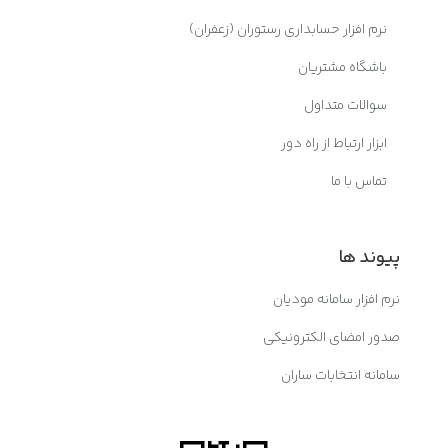
نرم افزار حسابداری رستوران (زعفران)
باشگاه مشتریان
سوالات متداول
ابزار ارتباط از راه دور
تماس با ما
پیوند ها
نرم افزار سامانه مودیان
صدور امضای الکترونیکی
سامانه انتخابات ساران