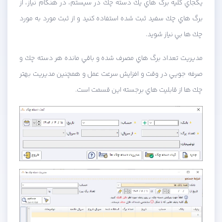
يكجاي كليه برگ هاي يك دسته چك در سيستم، در هنگام نياز، از
برگ هاي چك سفيد ثبت شده استفاده كنيد و از ثبت مورد به مورد
چك ها بي نياز شويد.
مديريت تعداد برگ هاي مصرف شده و باقي مانده هر دسته چك و
صرفه جويي در وقت و افزايش سرعت عمل و همچنين مديريت بهتر
چك ها از قابليت هاي برجسته اين قسمت است.