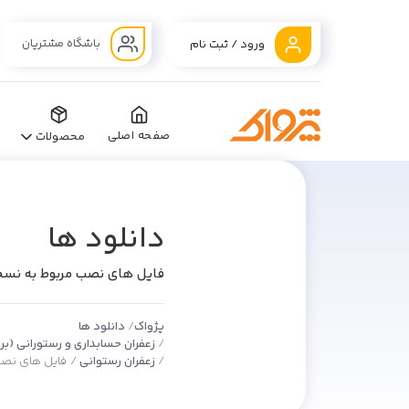
باشگاه مشتریان
ورود / ثبت نام
صفحه اصلی
محصولات
دانلود ها
فایل های نصب مربوط به نسخه 66
پژواک
دانلود ها
زعفران حسابداری و رستورانی (ب
زعفران رستوانی
فایل های نصب م