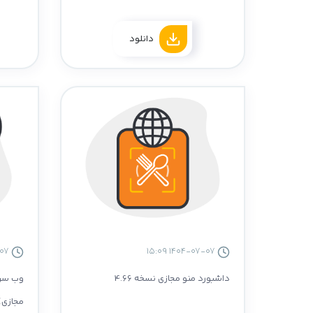
دانلود
1404-07-07 13:10
1404-07-07 15:09
داشبورد منو مجازی نسخه 4.66
وب سرو