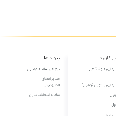
ر کاربرد
پیوند ها
سابداری فروشگاهی
نرم افزار سامانه مودیان
صدور امضای
ابداری رستوران (زعفران)
الکترونیکی
یان
سامانه انتخابات ساران
ول
 راه دور