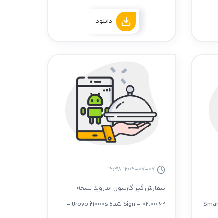
PAX A910 - سازگار با نسخه 4.66
دانلود
1404-07-07 14:38
سفارش گیر گارسون اندروید نسخه
Smartpeak 
02.00.62 - Sign شده Urovo i9000s -