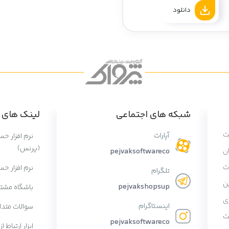
دانلود
شبکه های اجتماعی
لینک های پ
ت
آپارات
نرم افزار ح
(پرنس)
ان
pejvaksoftwareco
ات
نرم افزار حس
تلگرام
ن
pejvakshopsup
باشگاه مشتر
ی
اینستاگرام
سوالات متدا
ت
pejvaksoftwareco
ابزار ارتباط از