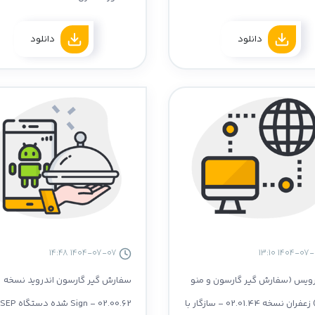
دانلود
دانلود
1404-07-07 14:48
یس (سفارش گیر گارسون و منو
سفارش گیر گارسون اندروید نسخه
مجازی) زعفران نسخه 02.01.44 - سازگار با
02.00.62 - Sign شده دستگاه SEP