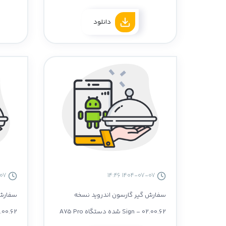
نسخه 4.66
دانلود
1404-07-07 14:40
1404-07-07 14:46
سفارش گیر گارسون اندروید نسخه
سفارش 
02.00.62 - Sign شده دستگاه A75 Pro