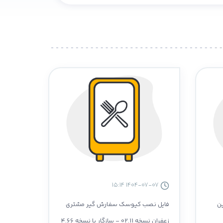
1404-07-07 15:14
ین
فایل نصب کیوسک سفارش گیر مشتری
زعفران نسخه 02.11 - سازگار با نسخه 4.66