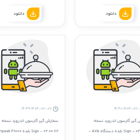
NewLand N910 - سازگار با نسخه 4.66
دانلود
دانلود
1404-07-07 14:39
گیر گارسون اندروید نسخه
سفارش گیر گارسون اندروید نسخه
02.00.62 - Sign شده دستگاه A75 -
02.00.62 - Sign شده P1000