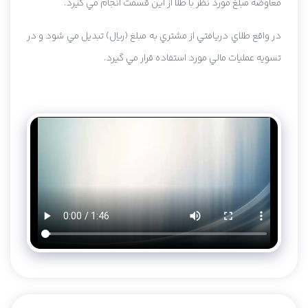
معاوضه مبلغ مورد نظر با طلا از اين قسمت انجام مي گيرد.
در واقع طلاي دريافتي از مشتري به مبلغ (ريال) تبديل مي شود و در
تسويه عمليات مالي مورد استفاده قرار مي گيرد.