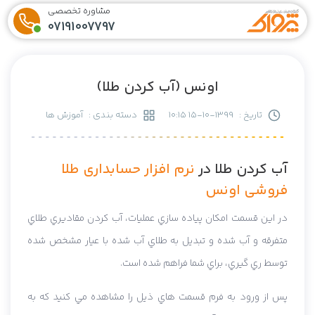
مشاوره تخصصی
07191007797
اونس (آب کردن طلا)
تاریخ :
1399-10-15 10:15
دسته بندی :
آموزش ها
آب کردن طلا در
نرم افزار حسابداری طلا
فروشی اونس
در اين قسمت امکان پياده سازي عمليات، آب کردن مقاديري طلاي
متفرقه و آب شده و تبديل به طلاي آب شده با عيار مشخص شده
توسط ري گيري، براي شما فراهم شده است.
پس از ورود به فرم قسمت هاي ذيل را مشاهده مي کنيد که به