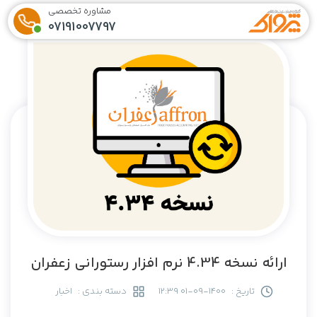
مشاوره تخصصی
07191007797
ارائه نسخه 4.34 نرم افزار رستورانی زعفران
تاریخ :
1400-09-01 12:39
دسته بندی :
اخبار