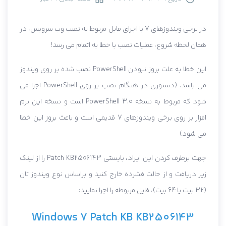
در برخی ویندوزهای 7 با اجرای فایل مربوط به نصب وب سرویس، در
همان لحظه شروع، عملیات نصب با خطا به اتمام می رسد!
این خطا به علت بروز نبودن PowerShell نصب شده بر روی ویندوز
می باشد. (دستوری در هنگام نصب بر روی PowerShell اجرا می
شود که مربوط به نسخه 3.0 PowerShell است و نسخه این نرم
افزار بر روی برخی ویندوزهای 7 قدیمی است و باعث بروز این خطا
می شود)
جهت برطرف کردن این ایراد، بایستی Patch KB2506143 را از لینک
زیر دریافت و از حالت فشرده خارج کنید و براساس نوع ویندوز تان
(32 بیت یا 64 بیت)، فایل مربوطه را اجرا نمایید:
Windows 7 Patch KB KB2506143