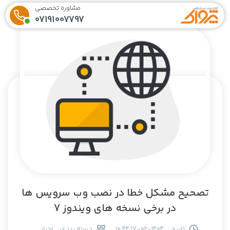
مشاوره تخصصی
07191007797
تصحیح مشکل خطا در نصب وب سرویس ها
در برخی نسخه های ویندوز 7
تاریخ :
1404-02-17 10:44
دسته بندی :
اخبار