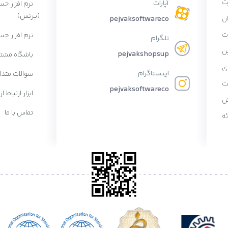
ت
آپارات
نرم افزار ح
(پرنس)
ان
pejvaksoftwareco
ات
نرم افزار حس
تلگرام
ن
pejvakshopsup
باشگاه مشتر
ی
اینستاگرام
سوالات متدا
ت
pejvaksoftwareco
ابزار ارتباط از
ن
تماس با ما
ه