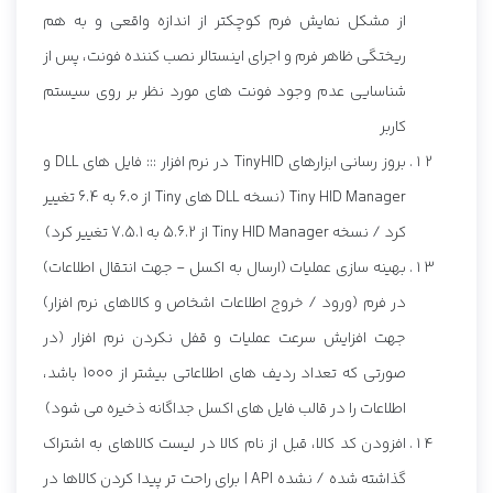
از مشکل نمایش فرم کوچکتر از اندازه واقعی و به هم
ریختگی ظاهر فرم و اجرای اینستالر نصب کننده فونت، پس از
شناسایی عدم وجود فونت های مورد نظر بر روی سیستم
کاربر
بروز رسانی ابزارهای TinyHID در نرم افزار ::: فایل های DLL و
Tiny HID Manager (نسخه DLL های Tiny از 6.0 به 6.4 تغییر
کرد / نسخه Tiny HID Manager از 5.6.2 به 7.5.1 تغییر کرد)
بهینه سازی عملیات (ارسال به اکسل - جهت انتقال اطلاعات)
در فرم (ورود / خروج اطلاعات اشخاص و کالاهای نرم افزار)
جهت افزایش سرعت عملیات و قفل نکردن نرم افزار (در
صورتی که تعداد ردیف های اطلاعاتی بیشتر از 1000 باشد،
اطلاعات را در قالب فایل های اکسل جداگانه ذخیره می شود)
افزودن کد کالا، قبل از نام کالا در لیست کالاهای به اشتراک
گذاشته شده / نشده API | برای راحت تر پیدا کردن کالاها در