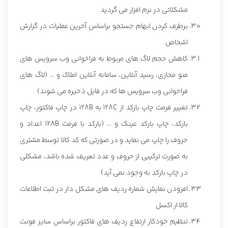
مشکلاتی در نرم افزار می گردید
برطرف کردن ابهام جستجو براساس آخرین عملیات در گزارش
اشخاص
کاهش حجم لاگ های مربوط به فراخوانی وب سرویس های
منو مجازی، رسید آنلاین، سامانه آنلاین املاک و ... (لاگ های
فراخوانی وب سرویس ها که در فایل ذخیره می شوند)
تغییر فرمت چاپ بارکد از 128C به 128B در چاپ فاکتور، چاپ
بارکد، چاپ بارکد عینک و ... (بارکد با فرمت 128B اعداد و
حروف را چاپ می نماید و در صورتی که کد کالا توسط مشتری
به صورت ترکیبی از حروف و عدد تعریف شده باشد، مشکلی
در چاپ بارکد به وجود نمی آید)
افزودن نمایش شماره ردیف های مشکل دار در ثبت اطلاعات
کالا از اکسل
تنظیم خودکار ارتفاع ردیف های فاکتور براساس سایز فونت