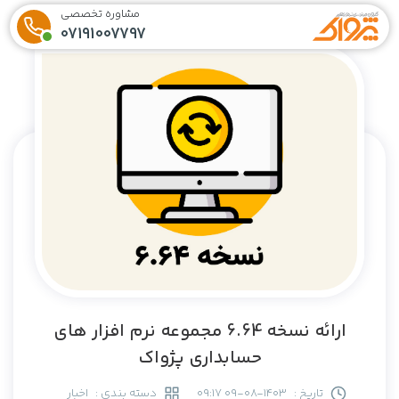
مشاوره تخصصی
07191007797
ارائه نسخه 6.64 مجموعه نرم افزار های
حسابداری پژواک
تاریخ :
1403-08-09 09:17
دسته بندی :
اخبار