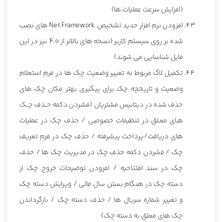
(افزایش سرعت عملیات ها)
افزودن نرم افزار جدید تشخیص .Net Framework های نصب
شده بر روی سیستم کاربر (نسخه های بالاتر از 4.0 نیز در این
فایل شناسایی می شوند)
تکمیل لاگ مربوط به تغییر وضعیت چک ها در فرم استعلام
وضعیت و تاریخچه چک برای پیگیری بهتر مکان چک های
حذف شده در دیتابیس مشتریان (فشردن دکمه حــذف چــک
هـای معـلق در تنظیمات خصوصی / حذف چک در عملیات
های دریافت/پرداخت پیشرفته / حذف چک در فرم تعریف
چک / فشردن دکمه حذف چک در مدیریت چک ها / حذف
چک در سند افتتاحیه / افزودن توضیحات خروج چک از
دسته چک در هنگام بستن سال مالی / ویرایش دسته چک
و تغییر شماره سریال ها / حذف دسته چک / بازگرداندن
چک های معلق به دسته چک)