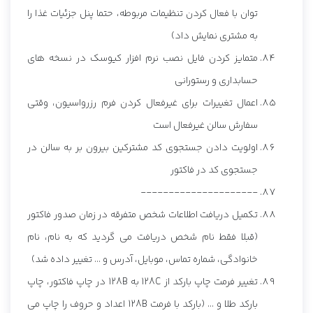
توان با فعال کردن تنظیمات مربوطه، حتما پنل جزئیات غذا را
به مشتری نمایش داد)
متمایز کردن فایل نصب نرم افزار کیوسک در نسخه های
حسابداری و رستورانی
اعمال تغییرات برای غیرفعال کردن فرم رزرواسیون، وقتی
سفارش سالن غیرفعال است
اولویت دادن جستجوی کد مشترکین بیرون بر به سالن در
جستجوی کد در فاکتور
---------------------
تکمیل دریافت اطلاعات شخص متفرقه در زمان صدور فاکتور
(قبلا فقط نام شخص دریافت می گردید که به نام، نام
خانوادگی، شماره تماس، موبایل، آدرس و ... تغییر داده شد)
تغییر فرمت چاپ بارکد از 128C به 128B در چاپ فاکتور، چاپ
بارکد طلا و ... (بارکد با فرمت 128B اعداد و حروف را چاپ می