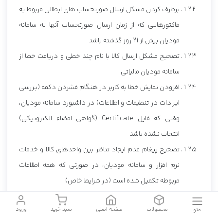
برطرف کردن مشکل ارسال صورتحساب های ابطالی مربوط به
فاکتورهایی که از زمان ارسال صورتحساب آنها به سامانه
مودیان بیش از 21 روز گذشته باشد
تصحیح مشکل ارسال کالا با نام چند خطی و دریافت خطا از
سامانه مودیان مالیاتی
افزودن نمایش خطا به کاربر در هنگام فشردن دکمه (بـررسی
ایرادات در تنظیمات و اطلاعات) در داشبورد سامانه مودیان،
وقتی که فایل Certificate (گواهی امضاء الکترونیکی)
انتخاب نشده باشد
تصحیح پیغام عدم ایجاد تناظر بین واحدهای کالا و خدمات
نرم افزار و سامانه مودیان، در صورتی که همه اطلاعات
مربوطه تکمیل شده است (در شرایط خاص)
افزودن واحد (مگا یونیت با کد 16130) به واحدهای کالا در
محصولات
صفحه اصلی
سبد خرید
ورود
منو
سامانه مودیان