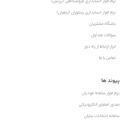
نرم افزار حسابداری فروشگاهی (پرنس)
نرم افزار حسابداری رستوران (زعفران)
باشگاه مشتریان
سوالات متداول
ابزار ارتباط از راه دور
تماس با ما
پیوند ها
نرم افزار سامانه مودیان
صدور امضای الکترونیکی
سامانه انتخابات ساران