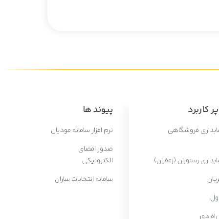
ر کاربرد
پیوند ها
سابداری فروشگاهی
نرم افزار سامانه مودیان
صدور امضای
ابداری رستوران (زعفران)
الکترونیکی
یان
سامانه انتخابات ساران
ول
 راه دور