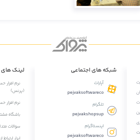
شبکه های اجتماعی
لینک های پ
ت
آپارات
نرم افزار ح
(پرنس)
ان
pejvaksoftwareco
ات
نرم افزار حس
تلگرام
ن
pejvakshopsup
باشگاه مشتر
ی
اینستاگرام
سوالات متدا
ت
pejvaksoftwareco
ابزار ارتباط از