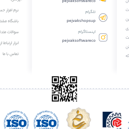
ان
pejvaksoftwareco
ات
نرم افزار حس
تلگرام
ن
pejvakshopsup
باشگاه مشتر
ی
اینستاگرام
سوالات متدا
ت
pejvaksoftwareco
ابزار ارتباط از
ن
تماس با ما
ه