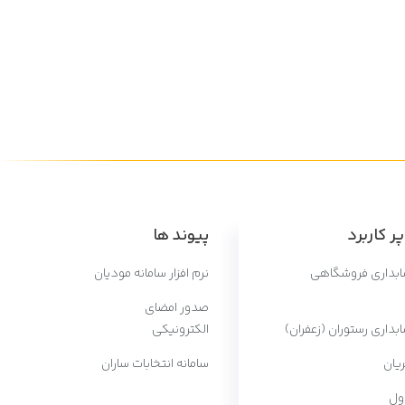
ر کاربرد
پیوند ها
سابداری فروشگاهی
نرم افزار سامانه مودیان
صدور امضای
ابداری رستوران (زعفران)
الکترونیکی
یان
سامانه انتخابات ساران
ول