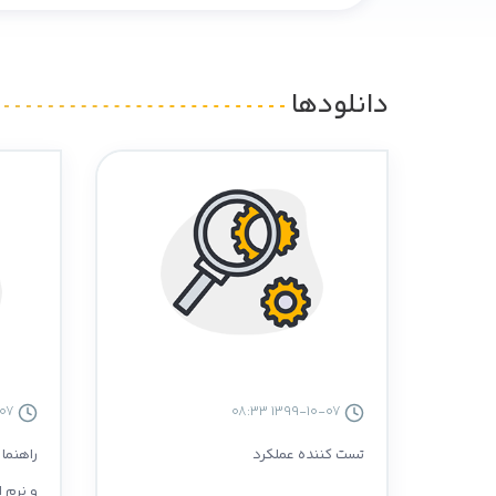
دانلودها
1399-10-07 08:33
1399-10-07 08:33
تست کننده عملکرد
راهنما
و نرم ا