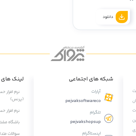
دانلود
شبکه های اجتماعی
لینک های پ
ت
آپارات
نرم افزار ح
(پرنس)
ان
pejvaksoftwareco
ات
نرم افزار حس
تلگرام
ن
pejvakshopsup
باشگاه مشتر
ی
اینستاگرام
سوالات متدا