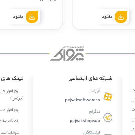
دانلود
دانلود
شبکه های اجتماعی
لینک های پ
ت
آپارات
نرم افزار ح
(پرنس)
ان
pejvaksoftwareco
ات
نرم افزار حس
تلگرام
ن
pejvakshopsup
باشگاه مشتر
ی
اینستاگرام
سوالات متدا