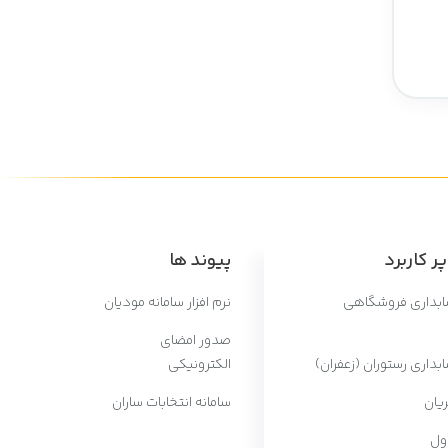
ر کاربرد
پیوند ها
سابداری فروشگاهی
نرم افزار سامانه مودیان
صدور امضای
ابداری رستوران (زعفران)
الکترونیکی
یان
سامانه انتخابات ساران
ول