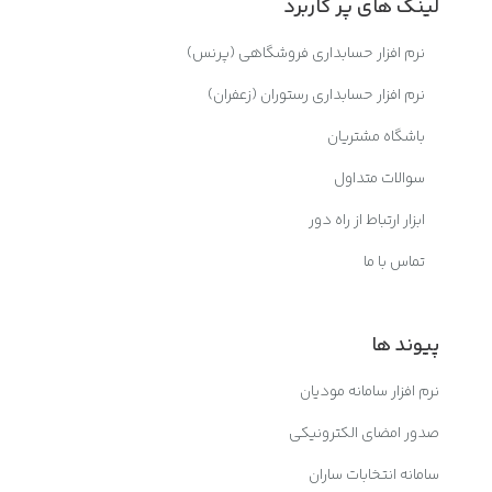
لینک های پر کاربرد
نرم افزار حسابداری فروشگاهی (پرنس)
نرم افزار حسابداری رستوران (زعفران)
باشگاه مشتریان
سوالات متداول
ابزار ارتباط از راه دور
تماس با ما
پیوند ها
نرم افزار سامانه مودیان
صدور امضای الکترونیکی
سامانه انتخابات ساران