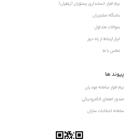
نرم افزار حسابداری رستوران (زعفران)
باشگاه مشتریان
سوالات متداول
ابزار ارتباط از راه دور
تماس با ما
پیوند ها
نرم افزار سامانه مودیان
صدور امضای الکترونیکی
سامانه انتخابات ساران