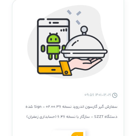
1401-12-21 09:56
سفارش گیر گارسون اندروید نسخه 02.00.36 - Sign شده
دستگاه SZZT - سازگار با نسخه 6.46 (حسابداری زعفران)