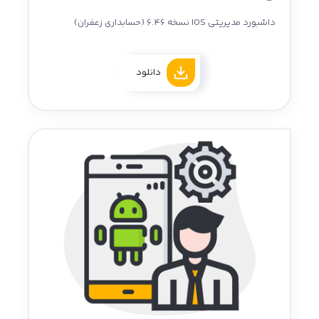
داشبورد مدیریتی IOS نسخه 6.46 (حسابداری زعفران)
دانلود