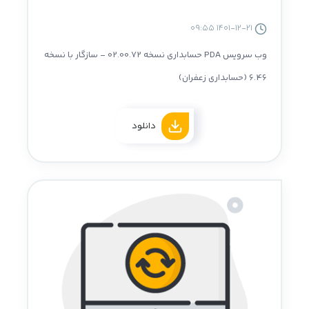
1401-12-21 09:55
وب سرویس PDA حسابداری نسخه 02.00.72 - سازگار با نسخه
6.46 (حسابداری زعفران)
دانلود