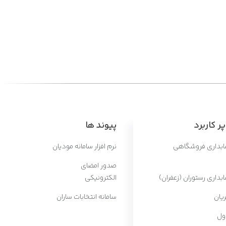
ر کاربرد
پیوند ها
سابداری فروشگاهی
نرم افزار سامانه مودیان
صدور امضای
ابداری رستوران (زعفران)
الکترونیکی
یان
سامانه انتخابات ساران
ول