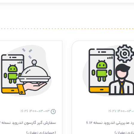
1400-03-03 16:26
داشبورد مدیریتی اندروید نسخه 6.12
سفار
اری زعفران)
(حسابداری زعفران)