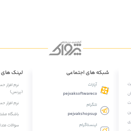
شبکه های اجتماعی
لینک های پ
ت
آپارات
نرم افزار ح
(پرنس)
ان
pejvaksoftwareco
ات
نرم افزار حس
تلگرام
ن
pejvakshopsup
باشگاه مشتر
ی
اینستاگرام
سوالات متدا
ت