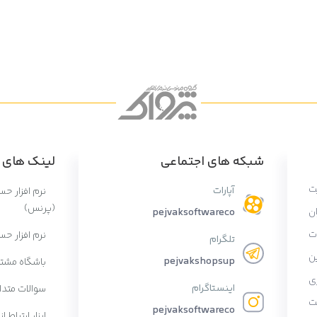
شبکه های اجتماعی
لینک های پ
ت
آپارات
نرم افزار ح
(پرنس)
ان
pejvaksoftwareco
ات
نرم افزار حس
تلگرام
ن
pejvakshopsup
باشگاه مشتر
ی
اینستاگرام
سوالات متدا
ت
pejvaksoftwareco
ابزار ارتباط از