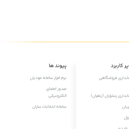
ر کاربرد
پیوند ها
سابداری فروشگاهی
نرم افزار سامانه مودیان
صدور امضای
ابداری رستوران (زعفران)
الکترونیکی
یان
سامانه انتخابات ساران
ول
 راه دور