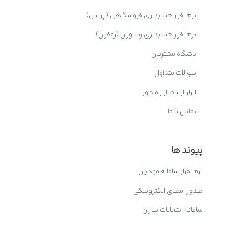
نرم افزار حسابداری فروشگاهی (پرنس)
نرم افزار حسابداری رستوران (زعفران)
باشگاه مشتریان
سوالات متداول
ابزار ارتباط از راه دور
تماس با ما
پیوند ها
نرم افزار سامانه مودیان
صدور امضای الکترونیکی
سامانه انتخابات ساران