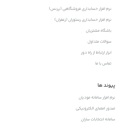
نرم افزار حسابداری فروشگاهی (پرنس)
نرم افزار حسابداری رستوران (زعفران)
باشگاه مشتریان
سوالات متداول
ابزار ارتباط از راه دور
تماس با ما
پیوند ها
نرم افزار سامانه مودیان
صدور امضای الکترونیکی
سامانه انتخابات ساران