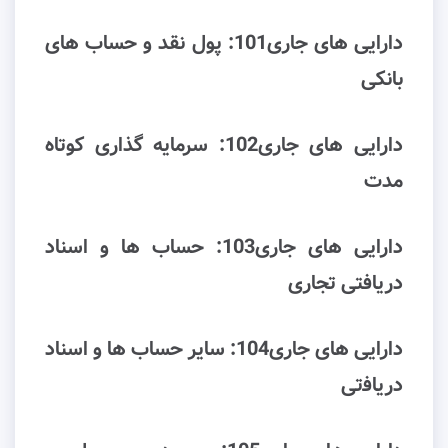
داراﯾﯽ ﻫﺎی ﺟﺎری101: پول نقد و حساب های
بانکی
داراﯾﯽ ﻫﺎی ﺟﺎری102: سرمایه گذاری کوتاه
مدت
دارایی های جاری103: ﺣﺴﺎب ﻫﺎ و اﺳﻨﺎد
درﯾﺎﻓﺘﯽ ﺗﺠﺎری
دارایی های جاری104: ﺳﺎﯾﺮ ﺣﺴﺎب ﻫﺎ و اﺳﻨﺎد
درﯾﺎﻓتی