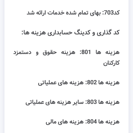
کد703: ﺑﻬﺎی ﺗﻤﺎم ﺷﺪه ﺧﺪﻣﺎت اراﺋﻪ ﺷﺪ
کد گذاری و کدینگ حسابداری ﻫﺰﯾﻨﻪ ﻫﺎ:
ﻫﺰﯾﻨﻪ ﻫﺎ 801: هزﯾﻨﻪ ﺣﻘﻮق و دﺳﺘﻤﺰد
ﮐﺎرﮐﻨﺎن
ﻫﺰﯾﻨﻪ ﻫﺎ 802: هزﯾﻨﻪ ﻫﺎی ﻋﻤﻠﯿﺎﺗﯽ
ﻫﺰﯾﻨﻪ ﻫﺎ 803: ﺳﺎﯾﺮ ﻫﺰﯾﻨﻪ ﻫﺎی ﻋﻤﻠﯿﺎﺗﯽ
ﻫﺰﯾﻨﻪ ﻫﺎ 804: هزینه ﻫﺎی ﻣﺎﻟﯽ