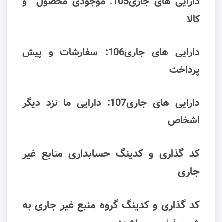
دارایی های جاری105: ﻣﻮﺟﻮدی محصول و
ﮐﺎﻻ
دارایی های جاری106: ﺳﻔﺎرﺷﺎت و ﭘﯿﺶ
ﭘﺮداﺧﺖ
دارایی های جاری107: دارایی ما نزد دیگر
اشخاص
کد گذاری و کدینگ حسابداری منابع غیر
جاری
کد گذاری و کدینگ گروه منبع غیر جاری به