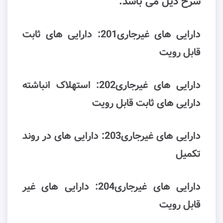
شرح ذیل می باشد:
دارایی های غیرجاری201: داراﯾﯽ ﻫﺎی ﺛﺎﺑﺖ
قابل رویت
دارایی های غیرجاری202: اﺳﺘﻬﻼک اﻧﺒﺎﺷﺘﻪ
داراﯾﯽ ﻫﺎی ﺛﺎﺑﺖ قابل رویت
دارایی های غیرجاری203: داراﯾﯽ ﻫﺎی در روند
ﺗﮑﻤﯿﻞ
دارایی های غیرجاری204: داراﯾﯽ ﻫﺎی غیر
قابل رویت