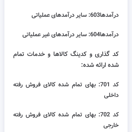
درآمدها603: ﺳﺎﯾﺮ درآﻣﺪﻫﺎی ﻋﻤﻠﯿﺎﺗﯽ
درآمدها604: ﺳﺎﯾﺮ درآﻣﺪﻫﺎی ﻏﯿﺮ ﻋﻤﻠﯿﺎﺗﯽ
کد گذاری و کدینگ کالاها و خدمات تمام
شده ارائه شده:
کد 701: ﺑﻬﺎی ﺗﻤﺎم ﺷﺪه ﮐﺎﻻی ﻓﺮوش رﻓﺘﻪ
داﺧﻠﯽ
کد 702: ﺑﻬﺎی ﺗﻤﺎم ﺷﺪه ﮐﺎﻻی ﻓﺮوش رﻓﺘﻪ
ﺧﺎرﺟﯽ