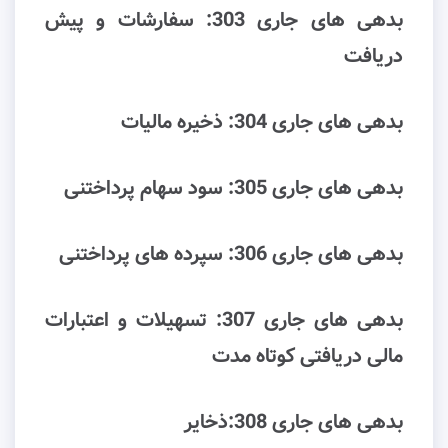
ﺑﺪﻫﯽ ﻫﺎی ﺟﺎری 303: ﺳﻔﺎرﺷﺎت و ﭘﯿﺶ
درﯾﺎﻓﺖ
ﺑﺪﻫﯽ ﻫﺎی ﺟﺎری 304: ذﺧﯿﺮه ﻣﺎﻟﯿﺎت
ﺑﺪﻫﯽ ﻫﺎی ﺟﺎری 305: ﺳﻮد ﺳﻬﺎم ﭘﺮداﺧﺘﻨﯽ
ﺑﺪﻫﯽ ﻫﺎی ﺟﺎری 306: ﺳﭙﺮده ﻫﺎی ﭘﺮداﺧﺘﻨﯽ
ﺑﺪﻫﯽ ﻫﺎی ﺟﺎری 307: ﺗﺴﻬﯿﻼت و اﻋﺘﺒﺎرات
ﻣﺎﻟﯽ درﯾﺎﻓﺘﯽ ﮐﻮﺗﺎه ﻣﺪت
ﺑﺪﻫﯽ ﻫﺎی ﺟﺎری 308:ذخایر