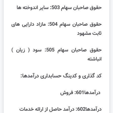
ﺣﻘﻮق ﺻﺎﺣﺒﺎن ﺳﻬﺎم 503: ﺳﺎﯾﺮ اﻧﺪوﺧﺘﻪ ﻫﺎ
ﺣﻘﻮق ﺻﺎﺣﺒﺎن ﺳﻬﺎم 504: ﻣﺎزاد داراﯾﯽ ﻫﺎی
ﺛﺎﺑﺖ ﻣﺸﻬﻮد
ﺣﻘﻮق ﺻﺎﺣﺒﺎن ﺳﻬﺎم 505: سود ( زیان )
انباشته
کد گذاری و کدینگ حسابداری درآﻣﺪﻫﺎ:
درآمدها601: فروش
درآمدها602: درآﻣﺪ ﺣﺎﺻﻞ از اراﺋﻪ ﺧﺪﻣﺎت