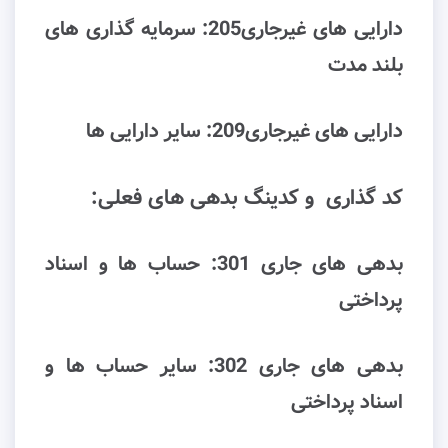
دارایی های غیرجاری205: ﺳﺮﻣﺎﯾﻪ ﮔﺬاری ﻫﺎی
ﺑﻠﻨﺪ ﻣﺪت
دارایی های غیرجاری209: ﺳﺎﯾﺮ داراﯾﯽ ﻫﺎ
کد گذاری و کدینگ بدهی های فعلی:
ﺑﺪﻫﯽ ﻫﺎی ﺟﺎری 301: ﺣﺴﺎب ﻫﺎ و اﺳﻨﺎد
ﭘﺮداﺧﺘﯽ
ﺑﺪﻫﯽ ﻫﺎی ﺟﺎری 302: ﺳﺎﯾﺮ ﺣﺴﺎب ﻫﺎ و
اﺳﻨﺎد ﭘﺮداﺧﺘﯽ