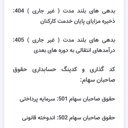
بدهی های بلند مدت ( غیر جاری ) 404:
ذﺧﯿﺮه ﻣﺰاﯾﺎی ﭘﺎﯾﺎن ﺧﺪﻣﺖ ﮐﺎرﮐﻨﺎن
بدهی های بلند مدت ( غیر جاری ) 405:
درآﻣﺪﻫﺎی اﻧﺘﻘﺎﻟﯽ ﺑﻪ دوره ﻫﺎی بعدی
کد گذاری و کدینگ حسابداری ﺣﻘﻮق
ﺻﺎﺣﺒﺎن ﺳﻬﺎم:
ﺣﻘﻮق ﺻﺎﺣﺒﺎن ﺳﻬﺎم 501: ﺳﺮﻣﺎﯾﻪ ﭘﺮداﺧتی
ﺣﻘﻮق ﺻﺎﺣﺒﺎن ﺳﻬﺎم 502: اﻧﺪوﺧﺘﻪ ﻗﺎﻧﻮﻧﯽ