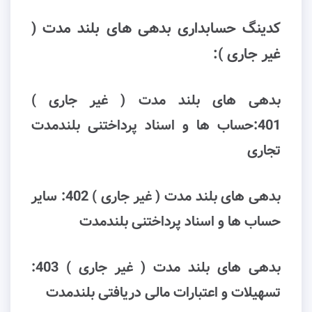
کدینگ حسابداری بدهی های بلند مدت (
غیر جاری ):
بدهی های بلند مدت ( غیر جاری )
401:ﺣﺴﺎب ﻫﺎ و اﺳﻨﺎد ﭘﺮداﺧﺘﻨﯽ ﺑﻠﻨﺪﻣﺪت
ﺗﺠﺎری
بدهی های بلند مدت ( غیر جاری ) 402: ﺳﺎﯾﺮ
ﺣﺴﺎب ﻫﺎ و اﺳﻨﺎد ﭘﺮداﺧﺘﻨﯽ ﺑﻠﻨﺪﻣﺪت
بدهی های بلند مدت ( غیر جاری ) 403:
ﺗﺴﻬﯿﻼت و اﻋﺘﺒﺎرات ﻣﺎﻟﯽ درﯾﺎﻓﺘﯽ ﺑﻠﻨﺪﻣﺪت