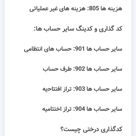
ﻫﺰﯾﻨﻪ ﻫﺎ 805: هزینه ﻫﺎی ﻏﯿﺮ ﻋﻤﻠﯿﺎﺗﯽ
کد گذاری و کدینگ ﺳﺎﯾﺮ ﺣﺴﺎب ﻫﺎ:
ﺳﺎﯾﺮ ﺣﺴﺎب ﻫﺎ 901: ﺣﺴﺎب ﻫﺎی اﻧﺘﻈﺎﻣﯽ
ﺳﺎﯾﺮ ﺣﺴﺎب ﻫﺎ 902: طرف ﺣﺴﺎب
ﺳﺎﯾﺮ ﺣﺴﺎب ﻫﺎ 903: ﺗﺮاز اﻓﺘﺘﺎﺣیه
ﺳﺎﯾﺮ ﺣﺴﺎب ﻫﺎ 904: ﺗﺮاز اختتامیه
کدگذاری درختی چیست؟