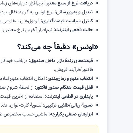
دریافت نرخ از منبع معتبر:
نرم‌افزار در بازه‌های زما
تبدیل و به‌روزرسانی:
نرخ اونس به گرم/مثقال تبدیل 
کنترل سیاست قیمت‌گذاری:
فرمول‌های سفارشی مانن
حالت قطعی اینترنت:
نرم‌افزار آخرین نرخ معتبر را
«اونس» دقیقاً چه می‌کند؟
قیمت‌های زندهٔ بازار داخل صندوق:
فاکتور/فر‌آیند فروش.
انتخاب منبع و زمان‌بندی:
امکان انتخاب منبع اعلام نرخ از 
قفل قیمت هنگام صدور فاکتور:
از لحظهٔ شروع صدور
پایداری در قطعی اینترنت:
استفاده از آخرین قیمت 
تسویهٔ ریالی/طلایی ترکیبی:
تسویهٔ کارت‌خوان، نقد
ابزارهای صنفی یکپارچه:
ماشین‌حساب مخصوص طلافرو