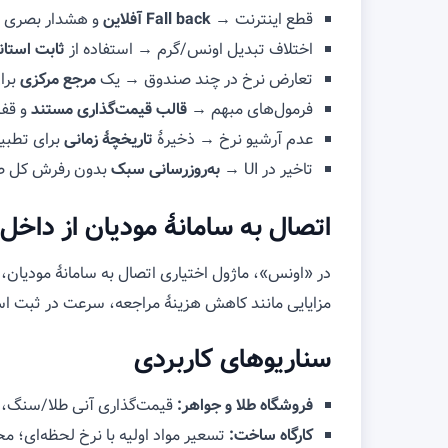
قطع اینترنت →
Fall back آفلاین
و هشدار بصری به 
اختلاف تبدیل اونس/گرم → استفاده از
ثابت استاندارد ۰۳۵
تعارض نرخ در چند صندوق → یک
مرجع مرکزی
برا
فرمول‌های مبهم →
قالب قیمت‌گذاری مستند
و قفل
عدم آرشیو نرخ → ذخیرهٔ
تاریخچهٔ زمانی
برای تطبی
تاخیر در UI →
به‌روزرسانی سبک
بدون رفرش کل ص
اتصال به سامانهٔ مودیان از داخ
در «اونس»، ماژول اختیاری اتصال به سامانهٔ مودیان
مزایایی مانند کاهش هزینهٔ مراجعه، سرعت در ثبت اسن
سناریوهای کاربردی
فروشگاه طلا و جواهر:
قیمت‌گذاری آنی طلا/سنگ، 
کارگاه ساخت:
تسعیر مواد اولیه با نرخ لحظه‌ای؛ 