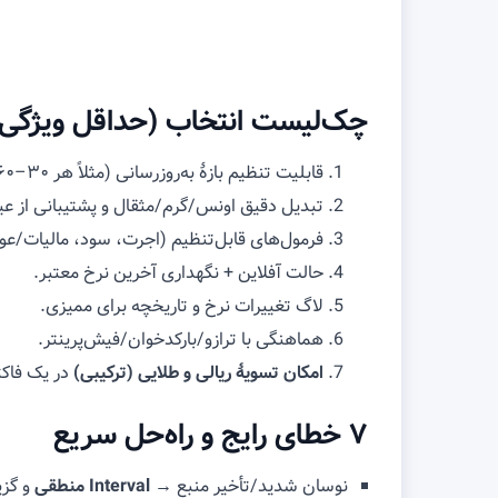
چک‌لیست انتخاب (حداقل ویژگی‌
قابلیت تنظیم بازهٔ به‌روزرسانی (مثلاً هر ۳۰–۶۰ ثانیه یا دستی) +
تبدیل دقیق اونس/گرم/مثقال و پشتیبانی از عیا
فرمول‌های قابل‌تنظیم (اجرت، سود، مالیات/ع
حالت آفلاین + نگهداری آخرین نرخ معتبر.
لاگ تغییرات نرخ و تاریخچه برای ممیزی.
هماهنگی با ترازو/بارکدخوان/فیش‌پرینتر.
امکان تسویهٔ ریالی و طلایی (ترکیبی)
در یک فاکت
۷ خطای رایج و راه‌حل سریع
نوسان شدید/تأخیر منبع →
Interval منطقی
و گزی