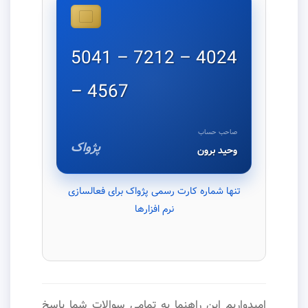
5041 – 7212 – 4024
– 4567
صاحب حساب
پژواک
وحید برون
تنها شماره کارت رسمی پژواک برای فعالسازی
نرم افزارها
امیدواریم این راهنما به تمامی سوالات شما پاسخ