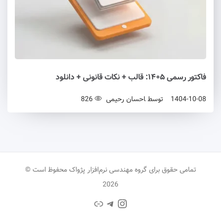
فاکتور رسمی ۱۴۰۵: قالب + نکات قانونی + دانلود
1404-10-08
توسط
احسان رحیمی
826
تمامی حقوق برای گروه مهندسی نرم‌افزار پژواک محفوظ است ©
2026
تلگرام
اینستاگرم
پیوند