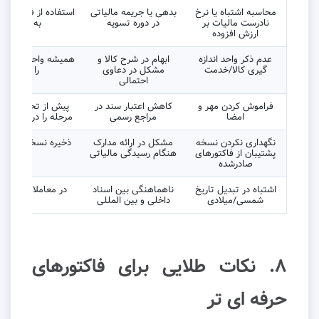
محاسبه اشتباه یا نرخ
بدهی یا جریمه مالیاتی
استفاده از فرمول اس
نادرست مالیات بر
در دوره تسویه
به روز پیش 
ارزش افزوده
عدم ذکر واحد اندازه
ابهام در شرح کالا و
همیشه واحد (عدد، 
گیری کالا/خدمت
مشکل در دعاوی
را کنار مقد
احتمالی
فراموش کردن مهر و
کاهش اعتبار سند در
پیش از تحویل فاکت
امضا
مراجع رسمی
مرحله را در چک لیس
نگهداری نکردن نسخه
مشکل در ارائه مدارک
ذخی
پشتیبان از فاکتورهای
هنگام رسیدگی مالیاتی
بر نسخ
صادرشده
اشتباه در تبدیل تاریخ
ناهماهنگی بین اسناد
در معاملات صادرات
شمسی/میلادی
داخلی و بین المللی
درج 
۸. نکات طلایی برای فاکتورهای
حرفه ای تر