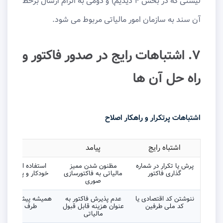
لیستی که در بخش ۴ دیدیم) و دومی به الزام ارسال برخط
آن سند به سازمان امور مالیاتی مربوط می شود.
۷. اشتباهات رایج در صدور فاکتور و
راه حل آن ها
اشتباهات پرتکرار و راهکار اصلاح
اشتباه رایج
پیامد
راه
پرش یا تکرار در شماره
مظنون شدن ممیز
استفاده از یک سی
گذاری فاکتور
مالیاتی به فاکتورسازی
خودکار و پیوسته (م
صوری
شماره ت
ننوشتن کد اقتصادی یا
عدم پذیرش فاکتور به
همیشه پیش از صدور،
کد ملی طرفین
عنوان هزینه قابل قبول
طرف معامله اس
مالیاتی