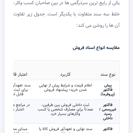
یکی از رایج ترین سردرگمی ها در بین صاحبان کسب وکار،
خلط سه سند متفاوت با یکدیگر است. جدول زیر تفاوت
آن ها را روشن می کند:
مقایسه انواع اسناد فروش
نوع سند
کاربرد
اعتبار قانونی/ما
پیش
اعلام قیمت و شرایط پیش از نهایی
سند تعهدآور نهایی 
فاکتور
شدن خرید؛ پیشنهاد فروش
برای ثبت هزینه ما
(پروفرما)
قابل استناد نی
فاکتور
ثبت داخلی فروش بین طرفین،
در مراجع مالیاتی و
غیررسمی /
عمدتاً برای مصارف شخصی یا کسب
اعتبار محدودی د
رسید
وکارهای بسیار خرد
داخلی
فاکتور
سند نهایی و تعهدآور فروش کالا یا
مبنای محاسبه ما