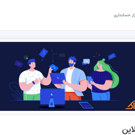
زار حسابداری
این