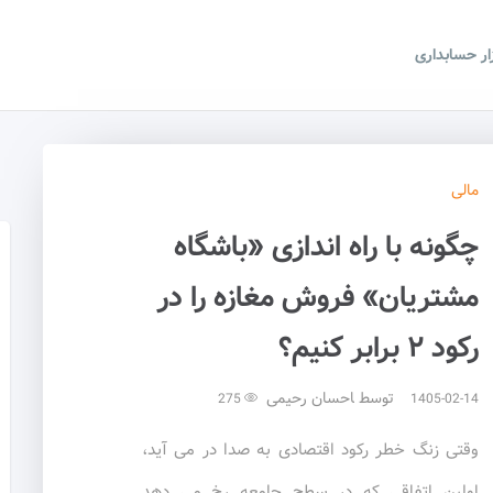
زار حسابداری
مالی
چگونه با راه اندازی «باشگاه
مشتریان» فروش مغازه را در
رکود ۲ برابر کنیم؟
توسط
احسان رحیمی
275
1405-02-14
وقتی زنگ خطر رکود اقتصادی به صدا در می آید،
اولین اتفاقی که در سطح جامعه رخ می دهد